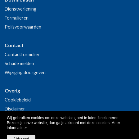
Dienstverlening
Formulieren
Polisvoorwaarden
Contact
Contactformulier
Schade melden
Wijziging doorgeven
Overig
Cookiebeleid
Disclaimer
Privacy
Wij gebruiken cookies om onze website goed te laten functioneren.
Bezoek je onze website, dan ga je akkoord met deze cookies.
Meer
informatie >