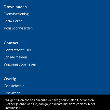
Downloaden
Dienstverlening
Formulieren
Polisvoorwaarden
Contact
Contactformulier
Schade melden
Wijziging doorgeven
Overig
Cookiebeleid
Disclaimer
Privacy
Wij gebruiken cookies om onze website goed te laten functioneren.
Bezoek je onze website, dan ga je akkoord met deze cookies.
Meer
informatie >