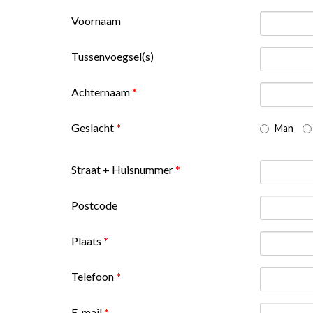
Voornaam
Tussenvoegsel(s)
Achternaam
*
Geslacht
*
Man
Straat + Huisnummer
*
Postcode
Plaats
*
Telefoon
*
E-mail
*