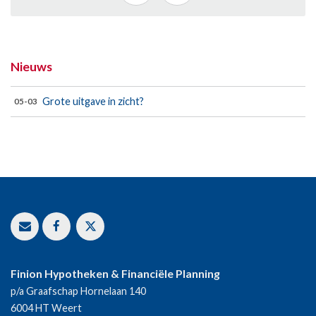
Nieuws
Grote uitgave in zicht?
05-03
Finion Hypotheken & Financiële Planning
p/a Graafschap Hornelaan 140
6004 HT
Weert