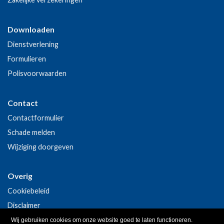
Downloaden
Dienstverlening
Formulieren
Polisvoorwaarden
Contact
Contactformulier
Schade melden
Wijziging doorgeven
Overig
Cookiebeleid
Disclaimer
Privacy
Wij gebruiken cookies om onze website goed te laten functioneren.